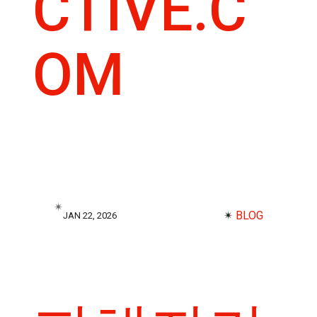
CTIVE.C
OM
✴︎
✴︎
BLOG
JAN 22, 2026