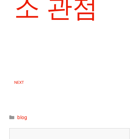
소 관점
NEXT
Categories
blog