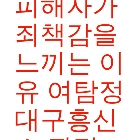
피해자가
죄책감을
느끼는 이
유 여탐정
대구흥신